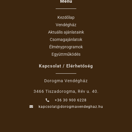
Menü
Kezdőlap
Vendégház
Aktuális ajánlataink
Csomagajánlatok
Élményprogramok
Együttműködés
Kapcsolat / Elérhetőség
Dorogma Vendégház
3466 Tiszadorogma, Rév u. 40.
+36 30 900 6228
kapcsolat@dorogmavendeghaz.hu