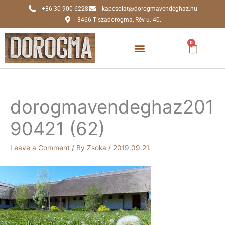
Skip
+36 30 900 6228
kapcsolat@dorogmavendeghaz.hu
to
3466 Tiszadorogma, Rév u. 40.
content
0
Kosár
dorogmavendeghaz201
90421 (62)
Leave a Comment
/ By
Zsoka
/
2019.09.21.