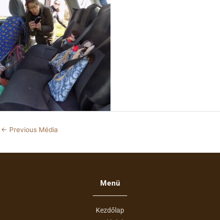
←
Previous Média
Menü
Kezdőlap