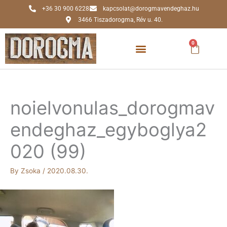
Skip
+36 30 900 6228
kapcsolat@dorogmavendeghaz.hu
to
3466 Tiszadorogma, Rév u. 40.
content
0
Kosár
noielvonulas_dorogmav
endeghaz_egyboglya2
020 (99)
By
Zsoka
/
2020.08.30.