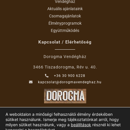
Vendégház
Aktuális ajánlataink
Csomagajánlatok
Élményprogramok
Együttműködés
Kapcsolat / Elérhetőség
Dorogma Vendégház
3466 Tiszadorogma, Rév u. 40.
+36 30 900 6228
kapcsolat@dorogmavendeghaz.hu
A weboldalon a minőségi felhasználói élmény érdekében
sütiket használunk. Ismerje meg tájékoztatónkat arról, hogy
milyen sütiket használunk, vagy a
beállítások
résznél ki lehet
kapcsolni a használatukat.