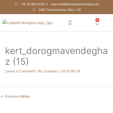
Skip
+36 30 900 6228
kapcsolat@dorogmavendeghaz.hu
to
3466 Tiszadorogma, Rév u. 40.
content
0
Kosár
kert_dorogmavendegha
z (15)
Leave a Comment
/ By
Szabolcs
/
2019.09.24.
←
Previous Média