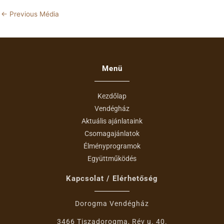
←
Previous Média
Menü
Kezdőlap
Vendégház
Aktuális ajánlataink
Csomagajánlatok
Élményprogramok
Együttműködés
Kapcsolat / Elérhetőség
Dorogma Vendégház
3466 Tiszadorogma, Rév u. 40.