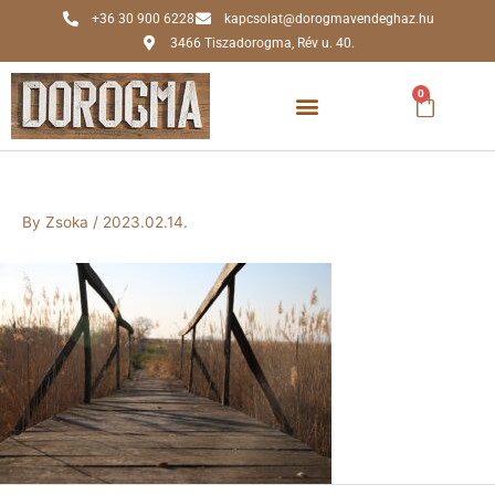
Skip
+36 30 900 6228
kapcsolat@dorogmavendeghaz.hu
to
3466 Tiszadorogma, Rév u. 40.
content
0
Kosár
By
Zsoka
/
2023.02.14.