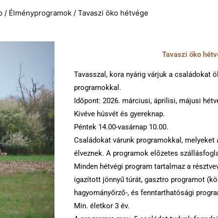
p
/
Élményprogramok
/ Tavaszi öko hétvége
Tavaszi öko hét
Tavasszal, kora nyárig várjuk a családokat 
programokkal.
Időpont: 2026. márciusi, áprilisi, májusi hét
Kivéve húsvét és gyereknap.
Péntek 14.00-vasárnap 10.00.
Családokat várunk programokkal, melyeket a
élveznek. A programok előzetes szállásfogl
Minden hétvégi program tartalmaz a résztve
igazított jönnyű túrát, gasztro programot (k
hagyományőrző-, és fenntarthatósági progr
Min. életkor 3 év.