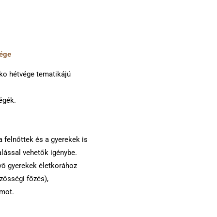
vége
öko hétvége tematikájú
végék.
 felnőttek és a gyerekek is
alással vehetők igénybe.
vő gyerekek életkorához
özösségi főzés),
amot.