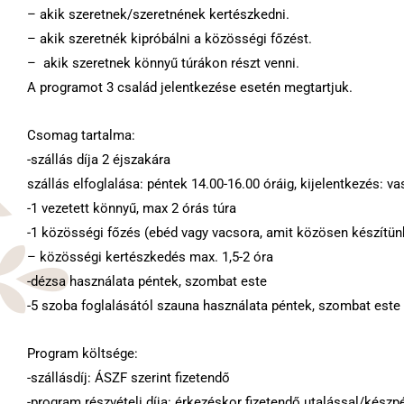
– akik szeretnek/szeretnének kertészkedni.
– akik szeretnék kipróbálni a közösségi főzést.
–
akik szeretnek könnyű túrákon részt venni.
A programot 3 család jelentkezése esetén megtartjuk.
Csomag tartalma:
-szállás díja 2 éjszakára
szállás elfoglalása: péntek 14.00-16.00 óráig, kijelentkezés: v
-1 vezetett könnyű, max 2 órás túra
-1 közösségi főzés (ebéd vagy vacsora, amit közösen készítünk
– közösségi kertészkedés max. 1,5-2 óra
-dézsa használata péntek, szombat este
-5 szoba foglalásától szauna használata péntek, szombat este
Program költsége:
-szállásdíj: ÁSZF szerint fizetendő
-program részvételi díja: érkezéskor fizetendő utalással/kész