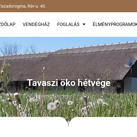
iszadorogma, Rév u. 40.
ZDŐLAP
VENDÉGHÁZ
FOGLALÁS
ÉLMÉNYPROGRAMO
Tavaszi öko hétvége