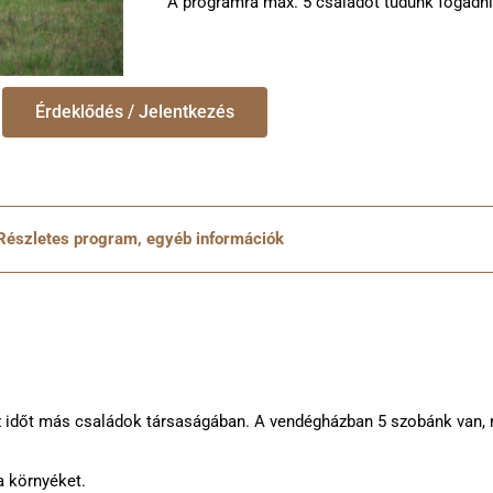
A programra max. 5 családot tudunk fogadni
Érdeklődés / Jelentkezés
Részletes program, egyéb információk
az időt más családok társaságában. A vendégházban 5 szobánk van, 
a környéket.