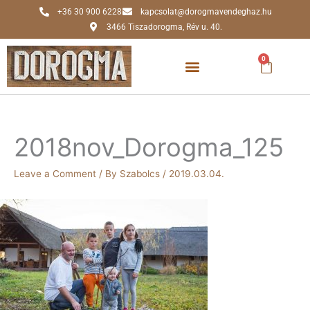
Skip
+36 30 900 6228
kapcsolat@dorogmavendeghaz.hu
to
3466 Tiszadorogma, Rév u. 40.
content
0
Kosár
2018nov_Dorogma_125
Leave a Comment
/ By
Szabolcs
/
2019.03.04.