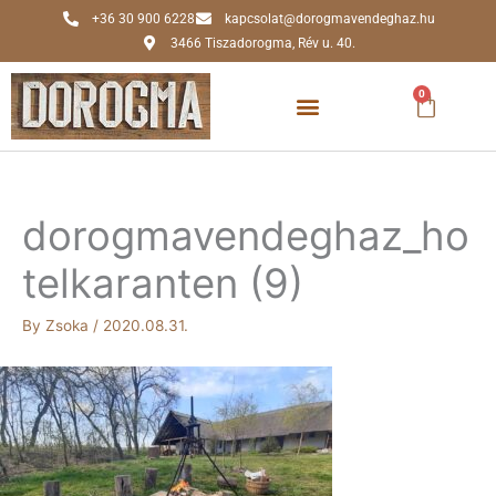
Skip
+36 30 900 6228
kapcsolat@dorogmavendeghaz.hu
to
3466 Tiszadorogma, Rév u. 40.
content
0
Kosár
dorogmavendeghaz_ho
telkaranten (9)
By
Zsoka
/
2020.08.31.