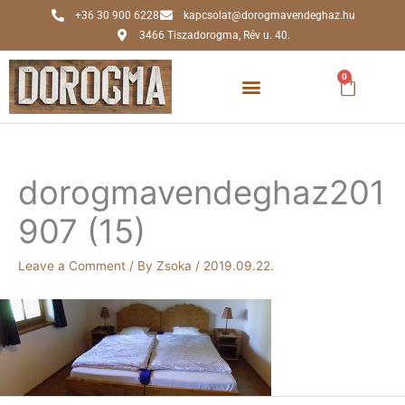
Skip
+36 30 900 6228
kapcsolat@dorogmavendeghaz.hu
to
3466 Tiszadorogma, Rév u. 40.
content
0
Kosár
dorogmavendeghaz201
907 (15)
Leave a Comment
/ By
Zsoka
/
2019.09.22.