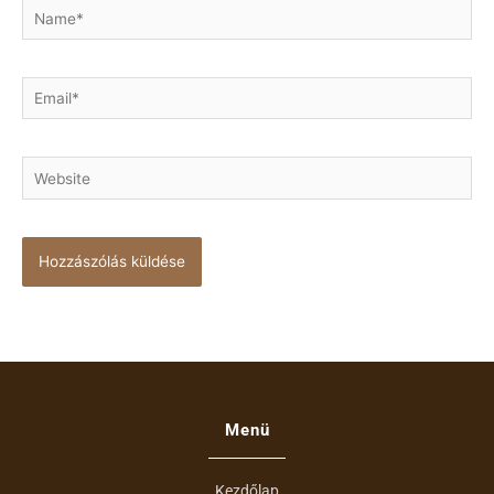
Name*
Email*
Website
Menü
Kezdőlap