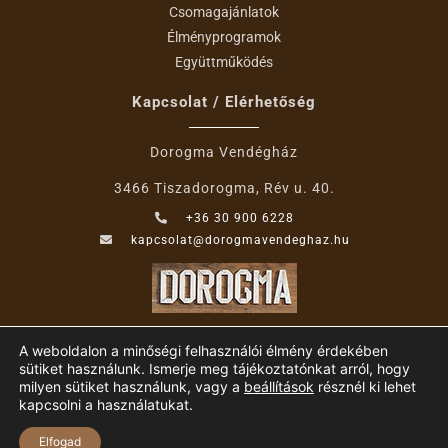
Csomagajánlatok
Élményprogramok
Együttműködés
Kapcsolat / Elérhetőség
Dorogma Vendégház
3466 Tiszadorogma, Rév u. 40.
+36 30 900 6228
kapcsolat@dorogmavendeghaz.hu
A weboldalon a minőségi felhasználói élmény érdekében
sütiket használunk. Ismerje meg tájékoztatónkat arról, hogy
milyen sütiket használunk, vagy a
beállítások
résznél ki lehet
kapcsolni a használatukat.
Dorogmavendeghaz.hu
Adatkezelési tájékoztató
ÁSZF
Elfogad