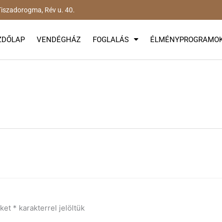
iszadorogma, Rév u. 40.
ZDŐLAP
VENDÉGHÁZ
FOGLALÁS
ÉLMÉNYPROGRAMO
őket
*
karakterrel jelöltük