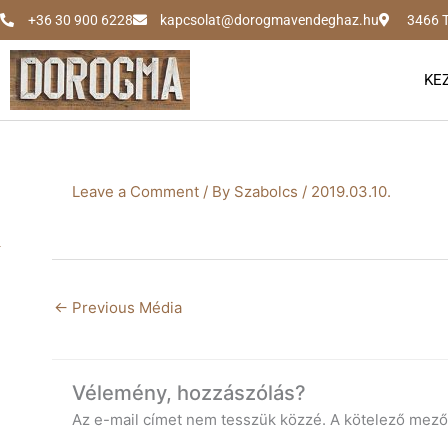
Skip
+36 30 900 6228
kapcsolat@dorogmavendeghaz.hu
3466 T
to
content
KE
Leave a Comment
/ By
Szabolcs
/
2019.03.10.
←
Previous Média
Vélemény, hozzászólás?
Az e-mail címet nem tesszük közzé.
A kötelező mez