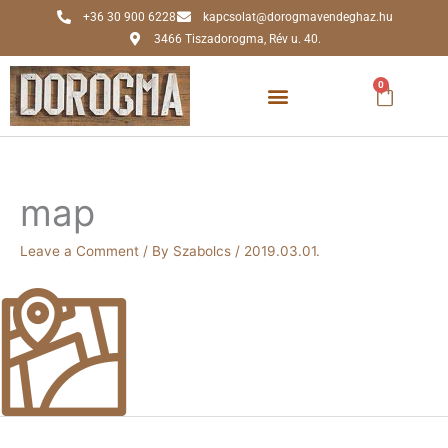
Skip
+36 30 900 6228
kapcsolat@dorogmavendeghaz.hu
to
3466 Tiszadorogma, Rév u. 40.
content
0
Kosár
map
Leave a Comment
/ By
Szabolcs
/
2019.03.01.