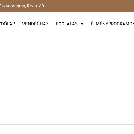
iszadorogma, Rév u. 40.
ZDŐLAP
VENDÉGHÁZ
FOGLALÁS
ÉLMÉNYPROGRAMO