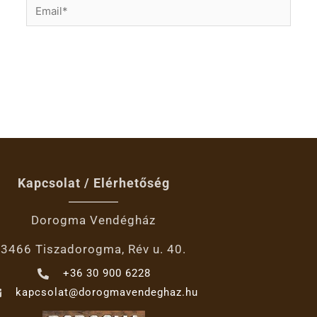
Email*
Kapcsolat / Elérhetőség
Dorogma Vendégház
3466 Tiszadorogma, Rév u. 40.
+36 30 900 6228
kapcsolat@dorogmavendeghaz.hu