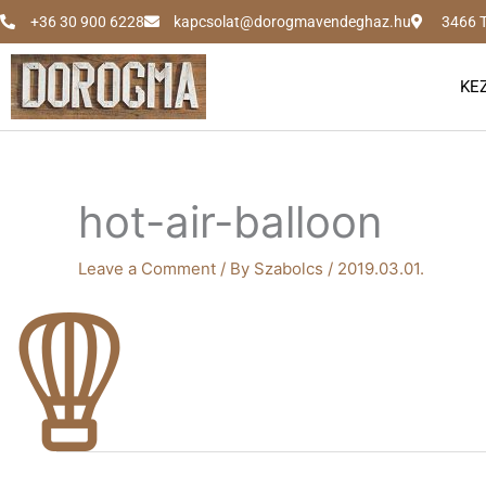
Skip
+36 30 900 6228
kapcsolat@dorogmavendeghaz.hu
3466 T
to
content
KE
hot-air-balloon
Leave a Comment
/ By
Szabolcs
/
2019.03.01.