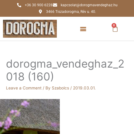
Skip
+36 30 900 6228
kapcsolat@dorogmavendeghaz.hu
to
3466 Tiszadorogma, Rév u. 40.
content
0
Kosár
dorogma_vendeghaz_2
018 (160)
Leave a Comment
/ By
Szabolcs
/
2019.03.01.