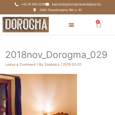
Skip
+36 30 900 6228
kapcsolat@dorogmavendeghaz.hu
to
3466 Tiszadorogma, Rév u. 40.
content
0
Kosár
2018nov_Dorogma_029
Leave a Comment
/ By
Szabolcs
/
2019.03.01.