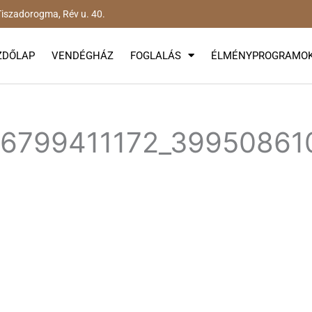
iszadorogma, Rév u. 40.
ZDŐLAP
VENDÉGHÁZ
FOGLALÁS
ÉLMÉNYPROGRAMO
96799411172_39950861