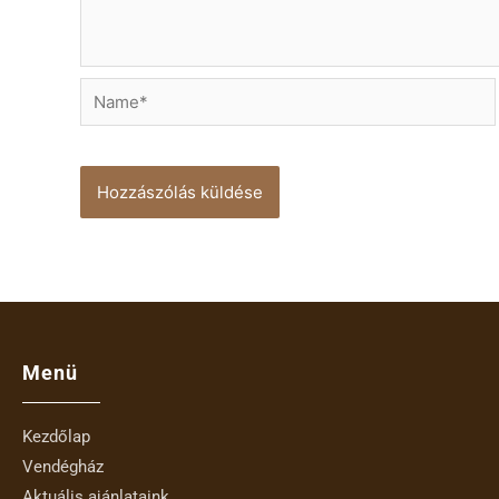
Name*
Menü
Kezdőlap
Vendégház
Aktuális ajánlataink