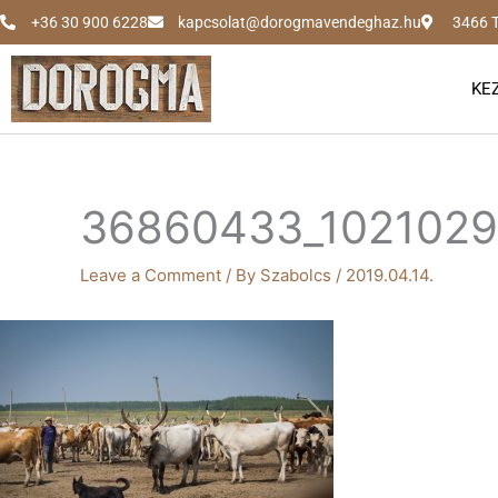
Skip
+36 30 900 6228
kapcsolat@dorogmavendeghaz.hu
3466 T
to
content
KE
36860433_102102
Leave a Comment
/ By
Szabolcs
/
2019.04.14.