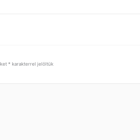
őket
*
karakterrel jelöltük