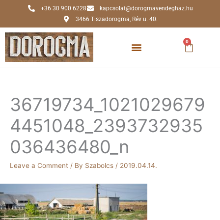
Skip
+36 30 900 6228
kapcsolat@dorogmavendeghaz.hu
to
3466 Tiszadorogma, Rév u. 40.
content
0
Kosár
36719734_1021029679
4451048_2393732935
036436480_n
Leave a Comment
/ By
Szabolcs
/
2019.04.14.