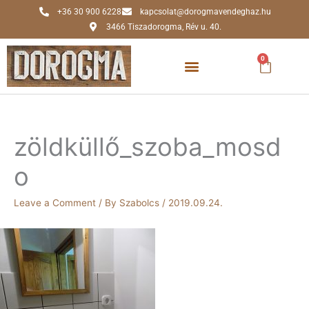
Skip
+36 30 900 6228
kapcsolat@dorogmavendeghaz.hu
to
3466 Tiszadorogma, Rév u. 40.
content
0
Kosár
zöldküllő_szoba_mosd
o
Leave a Comment
/ By
Szabolcs
/
2019.09.24.