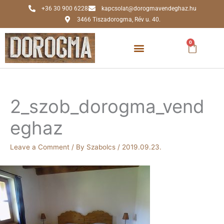
Skip
+36 30 900 6228
kapcsolat@dorogmavendeghaz.hu
to
3466 Tiszadorogma, Rév u. 40.
content
0
Kosár
2_szob_dorogma_vend
eghaz
Leave a Comment
/ By
Szabolcs
/
2019.09.23.