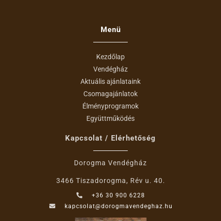
Menü
Kezdőlap
Vendégház
Aktuális ajánlataink
Csomagajánlatok
Élményprogramok
Együttműködés
Kapcsolat / Elérhetőség
Dorogma Vendégház
3466 Tiszadorogma, Rév u. 40.
+36 30 900 6228
kapcsolat@dorogmavendeghaz.hu